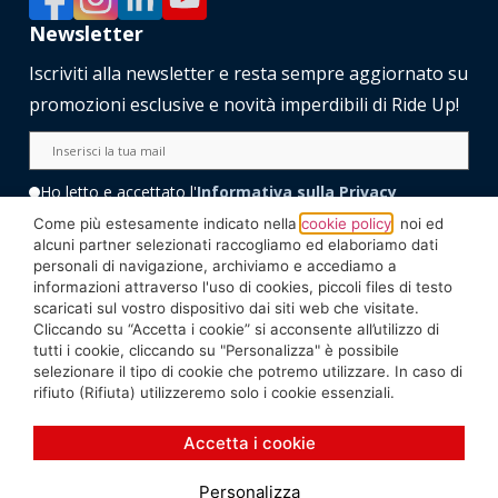
Newsletter
Iscriviti alla newsletter e resta sempre aggiornato su
promozioni esclusive e novità imperdibili di Ride Up!
Ho letto e accettato l'
Informativa sulla Privacy
Come più estesamente indicato nella
cookie policy
, noi ed
alcuni partner selezionati raccogliamo ed elaboriamo dati
personali di navigazione, archiviamo e accediamo a
informazioni attraverso l'uso di cookies, piccoli files di testo
scaricati sul vostro dispositivo dai siti web che visitate.
Cliccando su “Accetta i cookie” si acconsente all’utilizzo di
tutti i cookie, cliccando su "Personalizza" è possibile
selezionare il tipo di cookie che potremo utilizzare. In caso di
rifiuto (Rifiuta) utilizzeremo solo i cookie essenziali.
Accetta i cookie
© 2025 All Rights Reserved | E. BERGAMASCHI & FIGLIO s.p.a - Partita IVA:
00800610156, Numero REA: MI-369660 |
Privacy Policy
|
Cookie Policy
Personalizza